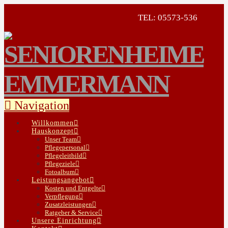
TEL: 05573-536
Navigation
Willkommen
Hauskonzept
Unser Team
Pflegepersonal
Pflegeleitbild
Pflegeziele
Fotoalbum
Leistungsangebot
Kosten und Entgelte
Verpflegung
Zusatzleistungen
Ratgeber & Service
Unsere Einrichtung