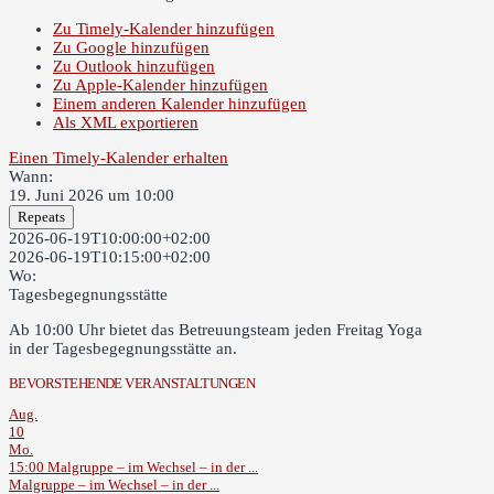
Zu Timely-Kalender hinzufügen
Zu Google hinzufügen
Zu Outlook hinzufügen
Zu Apple-Kalender hinzufügen
Einem anderen Kalender hinzufügen
Als XML exportieren
Einen Timely-Kalender erhalten
Wann:
19. Juni 2026 um 10:00
Repeats
2026-06-19T10:00:00+02:00
2026-06-19T10:15:00+02:00
Wo:
Tagesbegegnungsstätte
Ab 10:00 Uhr bietet das Betreuungsteam jeden Freitag Yoga
in der Tagesbegegnungsstätte an.
BEVORSTEHENDE VERANSTALTUNGEN
Aug.
10
Mo.
15:00
Malgruppe – im Wechsel – in der ...
Malgruppe – im Wechsel – in der ...