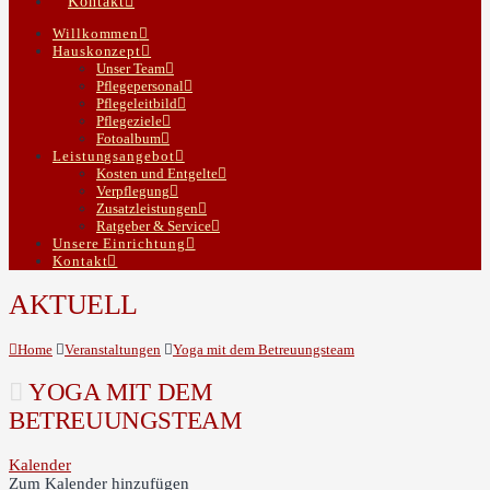
Kontakt
Willkommen
Hauskonzept
Unser Team
Pflegepersonal
Pflegeleitbild
Pflegeziele
Fotoalbum
Leistungsangebot
Kosten und Entgelte
Verpflegung
Zusatzleistungen
Ratgeber & Service
Unsere Einrichtung
Kontakt
AKTUELL
Home
Veranstaltungen
Yoga mit dem Betreuungsteam
YOGA MIT DEM
BETREUUNGSTEAM
Kalender
Zum Kalender hinzufügen