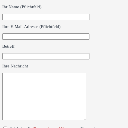
Ihr Name (Pflichtfeld)
Bitte lasse dieses Feld leer.
Ihre E-Mail-Adresse (Pflichtfeld)
Bitte lasse dieses Feld leer.
Betreff
Ihre Nachricht