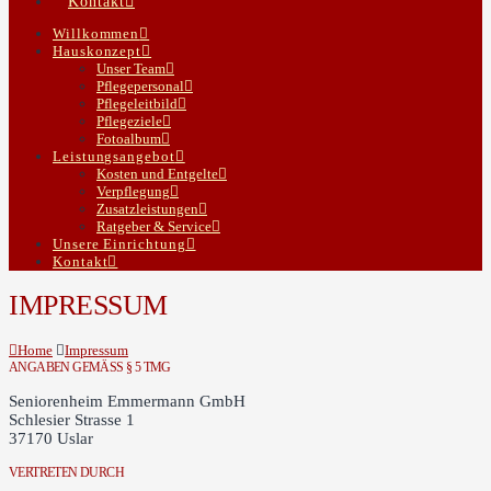
Kontakt
Willkommen
Hauskonzept
Unser Team
Pflegepersonal
Pflegeleitbild
Pflegeziele
Fotoalbum
Leistungsangebot
Kosten und Entgelte
Verpflegung
Zusatzleistungen
Ratgeber & Service
Unsere Einrichtung
Kontakt
IMPRESSUM
Home
Impressum
ANGABEN GEMÄSS § 5 TMG
Seniorenheim Emmermann GmbH
Schlesier Strasse 1
37170 Uslar
VERTRETEN DURCH