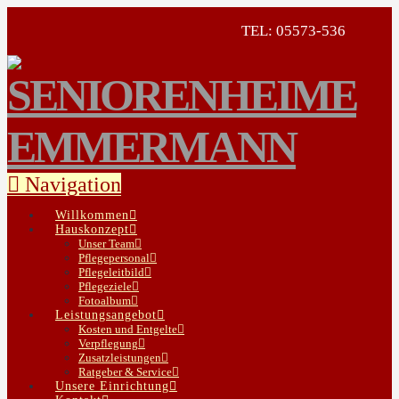
TEL: 05573-536
Navigation
Willkommen
Hauskonzept
Unser Team
Pflegepersonal
Pflegeleitbild
Pflegeziele
Fotoalbum
Leistungsangebot
Kosten und Entgelte
Verpflegung
Zusatzleistungen
Ratgeber & Service
Unsere Einrichtung