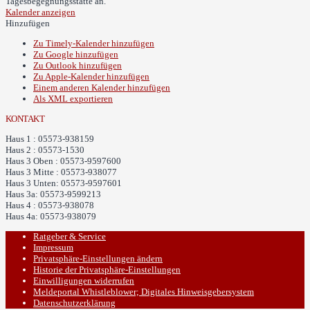
Tagesbegegnungsstätte an.
Kalender anzeigen
Hinzufügen
Zu Timely-Kalender hinzufügen
Zu Google hinzufügen
Zu Outlook hinzufügen
Zu Apple-Kalender hinzufügen
Einem anderen Kalender hinzufügen
Als XML exportieren
KONTAKT
Haus 1 : 05573-938159
Haus 2 : 05573-1530
Haus 3 Oben : 05573-9597600
Haus 3 Mitte : 05573-938077
Haus 3 Unten: 05573-9597601
Haus 3a: 05573-9599213
Haus 4 : 05573-938078
Haus 4a: 05573-938079
Ratgeber & Service
Impressum
Privatsphäre-Einstellungen ändern
Historie der Privatsphäre-Einstellungen
Einwilligungen widerrufen
Meldeportal Whistleblower; Digitales Hinweisgebersystem
Datenschutzerklärung