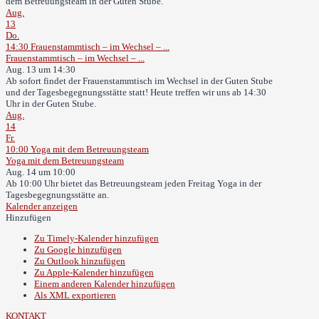
dem Betreuungsteam in der Guten Stube.
Aug.
13
Do.
14:30
Frauenstammtisch – im Wechsel – ...
Frauenstammtisch – im Wechsel – ...
Aug. 13 um 14:30
Ab sofort findet der Frauenstammtisch im Wechsel in der Guten Stube
und der Tagesbegegnungsstätte statt! Heute treffen wir uns ab 14:30
Uhr in der Guten Stube.
Aug.
14
Fr.
10:00
Yoga mit dem Betreuungsteam
Yoga mit dem Betreuungsteam
Aug. 14 um 10:00
Ab 10:00 Uhr bietet das Betreuungsteam jeden Freitag Yoga in der
Tagesbegegnungsstätte an.
Kalender anzeigen
Hinzufügen
Zu Timely-Kalender hinzufügen
Zu Google hinzufügen
Zu Outlook hinzufügen
Zu Apple-Kalender hinzufügen
Einem anderen Kalender hinzufügen
Als XML exportieren
KONTAKT