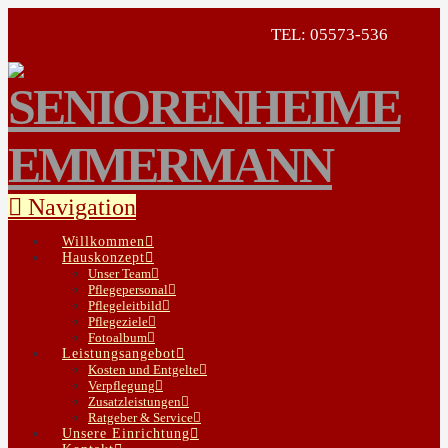
TEL: 05573-536
Navigation
Willkommen
Hauskonzept
Unser Team
Pflegepersonal
Pflegeleitbild
Pflegeziele
Fotoalbum
Leistungsangebot
Kosten und Entgelte
Verpflegung
Zusatzleistungen
Ratgeber & Service
Unsere Einrichtung