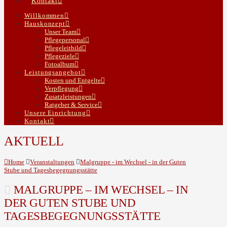
Kontakt
Willkommen
Hauskonzept
Unser Team
Pflegepersonal
Pflegeleitbild
Pflegeziele
Fotoalbum
Leistungsangebot
Kosten und Entgelte
Verpflegung
Zusatzleistungen
Ratgeber & Service
Unsere Einrichtung
Kontakt
AKTUELL
Home
Veranstaltungen
Malgruppe - im Wechsel - in der Guten
Stube und Tagesbegegnungsstätte
MALGRUPPE – IM WECHSEL – IN
DER GUTEN STUBE UND
TAGESBEGEGNUNGSSTÄTTE